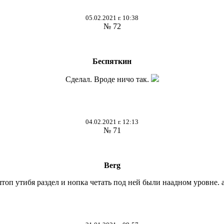
05.02.2021 г. 10:38
№ 72
Беспяткин
Сделал. Вроде ничо так.
04.02.2021 г. 12:13
№ 71
Berg
штоп утибя раздел и нопка четать под ней были наадном уровне. а