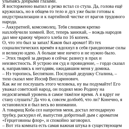
улыбаясь добрыми глазами.
Я восторженно выпил и резко встал со стула. Да, голова ещё
кружилась, но в общем-то тело и дух уже были готовы к
индустриализации и к партийной чистке от врагов трудового
народа.
– Аккуратней, комсомолец. Тебя слишком крепко
нахлобучили химией. Вот, теперь занюхай, – вождь народов
дал мне краюху чёрного хлеба по 16 копеек.
О, что это был за запах! Каков был аромат! Из тех
социалистических времён я вдохнул в себя грандиозные силы
и великую идею. А больше мне ничего и не нужно было.
– Этих тварей за дверью я сейчас разнесу в прах и
неизвестность. Я устрою им суд и провидение, – гордо сказал
я, направляясь к негодяям, ожидавшим меня у домика.
– Нэ торопись, Беспяткин. Послушай дедушку Сталина, –
тихо сказал мне Иосиф Виссаринович.
Как же не послушать этого человека, ну вы подумайте! Его
уважал советский народ, он поднял мою Родину на
недосягаемый уровень в самое тяжёлое время. А я вдруг не
стану слушать? Да что я, совсем долбоёб, что ли? Конечно, я
остановился и был весь во внимании.
А товарищ Коба сел напротив меня, достал легендарную
трубку, раскурил её, выпустив добротный дым с ароматом
«Герцеговины флор», и спокойно заговорил.
– Вот эта комната есть самая важная штука в существующем