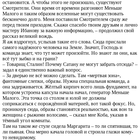
остановится. А чтобы этого не произошло, существуют
Смотрители. Они время от времени разгоняют Меньше
Малого и таким образом вселенные могут существовать
бесконечно долго. Меня поставили Смотрителем сразу же
перед твоим приходом. Скажи спасибо твоим друзьям и лично
мастеру Ибанову за важную информацию, – продолжил свой
рассказ великий вождь.
Я аж вздрогнул, услыхав такие его слова. Сюда прислали
самого надёжного человека на Земле. Значит, Господь и
команда знает, что тут может произойти. Но знают ли они, как
всё тут зыбко и на грани?
– Товарищ Сталин! Почему Сатану не могут забрать отсюда? –
задал я единственно важный вопрос.
– За дверью не всё можно сделать. Там «мертвая зона»,
фантомные слепки, образы. Нужна специальная команда, а
она задерживается. Жёлтый кирпич всего лишь фундамент, на
котором устроена капсула начала начал, генератор Меньше
Малого. Эта точка со столом и юлой не должны
соприкасаться с порождённой материей, вот такой фокус. Но,
проникнув сюда, образы становятся реальностью, как вон та
женщина с рыжими волосами, – сказал мне Коба, указав в
тёмный угол комнаты.
Там на таком же стуле сидела Маргарита – то ли спятившая, то
ли пьяная. Она мерно качала головой и строила глазки кому-
то невидимому.