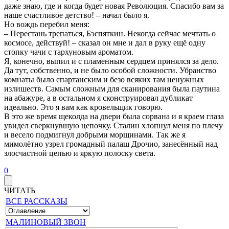
даже знаю, где и когда будет новая Революция. Спасибо вам за
наше счастливое детство! – начал было я.
Но вождь перебил меня:
– Перестань трепаться, Бэспяткин. Некогда сейчас мечтать о
космосе, действуй! – сказал он мне и дал в руку ещё одну
стопку чачи с тархуновым ароматом.
Я, конечно, выпил и с пламенным сердцем принялся за дело.
Да тут, собственно, и не было особой сложности. Убранство
комнаты было спартанским и безо всяких там ненужных
излишеств. Самым сложным для сканирования была паутина
на абажуре, а в остальном я сконструировал дубликат
идеально. Это я вам как кровельщик говорю.
В это же время щеколда на двери была сорвана и я краем глаза
увидел сверкнувшую цепочку. Сталин хлопнул меня по плечу
и весело подмигнул добрыми морщинами. Так же я
мимолётно узрел громадный палаш Дрочио, занесённый над
злосчастной цепью и яркую полоску света.
0
ЧИТАТЬ
ВСЕ РАССКАЗЫ
МАЛИНОВЫЙ ЗВОН