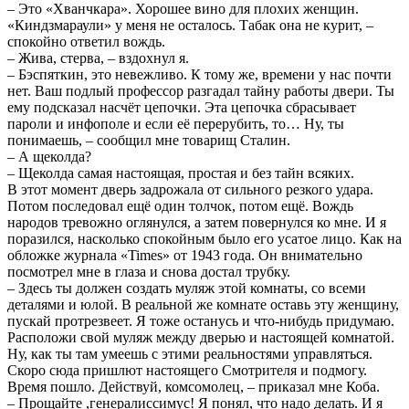
– Это «Хванчкара». Хорошее вино для плохих женщин.
«Киндзмараули» у меня не осталось. Табак она не курит, –
спокойно ответил вождь.
– Жива, стерва, – вздохнул я.
– Бэспяткин, это невежливо. К тому же, времени у нас почти
нет. Ваш подлый профессор разгадал тайну работы двери. Ты
ему подсказал насчёт цепочки. Эта цепочка сбрасывает
пароли и инфополе и если её перерубить, то… Ну, ты
понимаешь, – сообщил мне товарищ Сталин.
– А щеколда?
– Щеколда самая настоящая, простая и без тайн всяких.
В этот момент дверь задрожала от сильного резкого удара.
Потом последовал ещё один толчок, потом ещё. Вождь
народов тревожно оглянулся, а затем повернулся ко мне. И я
поразился, насколько спокойным было его усатое лицо. Как на
обложке журнала «Times» от 1943 года. Он внимательно
посмотрел мне в глаза и снова достал трубку.
– Здесь ты должен создать муляж этой комнаты, со всеми
деталями и юлой. В реальной же комнате оставь эту женщину,
пускай протрезвеет. Я тоже останусь и что-нибудь придумаю.
Расположи свой муляж между дверью и настоящей комнатой.
Ну, как ты там умеешь с этими реальностями управляться.
Скоро сюда пришлют настоящего Смотрителя и подмогу.
Время пошло. Действуй, комсомолец, – приказал мне Коба.
– Прощайте ,генералиссимус! Я понял, что надо делать. И я