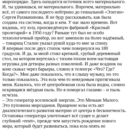
миропорядке. Здесь находится источник всего материального.
И, ты удивишься, не материального. Впрочем, материально
всё, от самого последнего нейтрино до гениальной «Элегии»
Сергея Рахманинова. Я не буду рассказывать, как была
создана эта система, когда и кем. У нас мало времени. Вот
видишь, эту юлу, произведённую фабрикой «Красный
пролетарий» в 1950 году? Раньше тут был не особо
технологичный прибор, но вот заменили на более надёжный,
– товарищ Сталин указал рукой куда-то мне за спину.
Я впервые после двух стопок чачи повернулся на 180
градусов. И да, за мной стоял крепкий, грубый деревянный
стол, на котором вертелась с тихим-тихим воем настоящая
игрушка для детворы разных поколений. И даже всадник на
коне скакал через барьеры, словно в телеигре «Что? Где?
Когда?». Мне даже показалось, что я слышу музыку, но это
только показалось. Эта юла чем-то неведомым притягивала
меня. Казалось, что её центробежная сила была видна, словно
искрящаяся звёздная пыль. Но я поморгал глазами – и пыль
исчезла.
– Это генератор вселенской энергии. Это Меньше Малого.
Это пуповина мироздания. Вращение юлы есть акт
диалектического развития материи от центра в бесконечность.
Остановка генератора уничтожает всё сущее и делает
глубокий «reset», прежде чем запустить рождение нового
мира, который будет развиваться, пока юла опять не