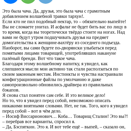
Это была чача. Да, друзья, это была чача с грамотным
добавлением волшебной травки тархун!.
Если кто не пил подобный нектар, то – обязательно выпейте!
Вы не сломаете унитаз. И асфальт не будет бить вас по лицу в
то время, когда вы теоретически твёрдо стоите на ногах. Над
вами не будут утром подшучивать друзья на предмет
домогательства к женщине-вахтёру из соседнего подъезда.
Наоборот, вы сами будете по-дворянски улыбаться перед
помятыми лицами товарищей, употреблявших накануне
палёный бренди. Вот что такое чача.
Благодаря этому волшебному напитку, я увидел, как
слипшиеся мысли мои активно так стали расползаться по
своим законным местам. Инстинкты и чувства настраивали
конфигурационные файлы по умолчанию и даже
самопроизвольно обновились драйвера из правильных
бэкапов.
Я снова стал понятен сам себе. И это великое дело!
Но то, что я увидел перед собой, невозможно описать
никакими внятными словами. Нет, не так. Того, кого я увидел
перед собой – вот в чём дело.
– Иосиф Виссарионович… Коба… Товарищ Сталин! Это вы?!
– перебрав все варианты, спросил я.
– Да, Бэспяткин. Это я. И вот тебе ещё – выпей, – сказало он,