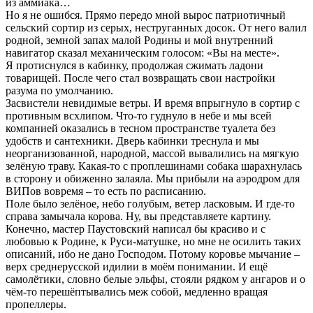
из аммиака…
Но я не ошибся. Прямо передо мной вырос патриотичный
сельский сортир из серых, неструганных досок. От него валил
родной, земной запах малой Родины и мой внутренний
навигатор сказал механическим голосом: «Вы на месте».
Я протиснулся в кабинку, продолжая сжимать ладони
товарищей. После чего стал возвращать свои настройки
разума по умолчанию.
Засвистели невидимые ветры. И время впрыгнуло в сортир с
противным всхлипом. Что-то гуднуло в небе и мы всей
компанией оказались в тесном пространстве туалета без
удобств и сантехники. Дверь кабинки треснула и мы
неорганизованной, народной, массой вывалились на мягкую
зелёную траву. Какая-то с проплешинами собака шарахнулась
в сторону и обиженно залаяла. Мы прибыли на аэродром для
ВИПов вовремя – то есть по расписанию.
Поле было зелёное, небо голубым, ветер ласковым. И где-то
справа замычала корова. Ну, вы представляете картину.
Конечно, мастер Паустовский написал бы красиво и с
любовью к Родине, к Руси-матушке, но мне не осилить таких
описаний, ибо не дано Господом. Потому коровье мычание –
верх среднерусской идилии в моём понимании. И ещё
самолётики, словно белые эльфы, стояли рядком у ангаров и о
чём-то перешёптывались меж собой, медленно вращая
пропеллеры.