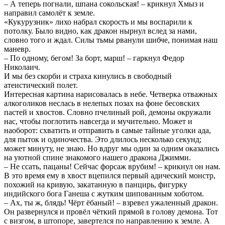
– А теперь погнали, шпана сокольская! – крикнул Хмыз и
направил самолёт к земле.
«Кукурузник» лихо набрал скорость и мы воспарили к
потолку. Было видно, как дракон нырнул вслед за нами,
словно того и ждал. Силы тьмы рванули шибче, понимая наш
маневр.
– По одному, бегом! За борт, марш! – гаркнул Федор
Николаич.
И мы без скорби и страха кинулись в свободный
атеистический полет.
Интересная картина нарисовалась в небе. Четверка отважных
алкоголиков неслась в нелепых позах на фоне бесовских
пастей и хвостов. Словно пчелиный рой, демоны окружали
нас, чтобы поглотить навсегда и мучительно. Может и
наоборот: схватить и отправить в самые тайные уголки ада,
для пыток и одиночества. Это длилось несколько секунд;
может минуту, не знаю. Но вдруг мы один за одним оказались
на уютной спине знакомого нашего дракона Джимми.
– Не ссать, пацаны! Сейчас форсаж врубим! – крикнул он нам.
В это время ему в хвост вцепился первый адический монстр,
похожий на кривую, закатанную в панцирь, фигурку
индийского бога Ганеша с жутким шипованным хоботом.
– Ах, ты ж, блядь! Чёрт ёбаный! – взревел ужаленный дракон.
Он развернулся и провёл чёткий прямой в голову демона. Тот
с визгом, в штопоре, завертелся по направлению к земле. А