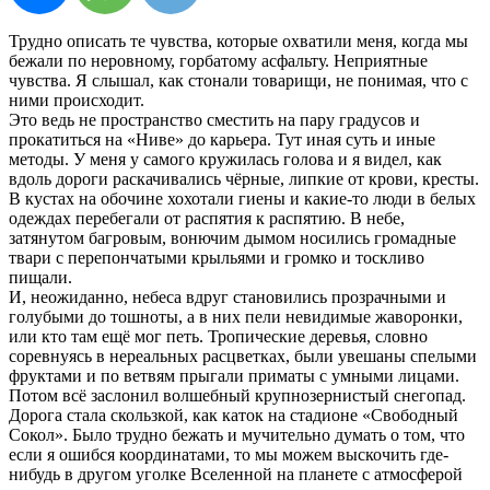
Трудно описать те чувства, которые охватили меня, когда мы
бежали по неровному, горбатому асфальту. Неприятные
чувства. Я слышал, как стонали товарищи, не понимая, что с
ними происходит.
Это ведь не пространство сместить на пару градусов и
прокатиться на «Ниве» до карьера. Тут иная суть и иные
методы. У меня у самого кружилась голова и я видел, как
вдоль дороги раскачивались чёрные, липкие от крови, кресты.
В кустах на обочине хохотали гиены и какие-то люди в белых
одеждах перебегали от распятия к распятию. В небе,
затянутом багровым, вонючим дымом носились громадные
твари с перепончатыми крыльями и громко и тоскливо
пищали.
И, неожиданно, небеса вдруг становились прозрачными и
голубыми до тошноты, а в них пели невидимые жаворонки,
или кто там ещё мог петь. Тропические деревья, словно
соревнуясь в нереальных расцветках, были увешаны спелыми
фруктами и по ветвям прыгали приматы с умными лицами.
Потом всё заслонил волшебный крупнозернистый снегопад.
Дорога стала скользкой, как каток на стадионе «Свободный
Сокол». Было трудно бежать и мучительно думать о том, что
если я ошибся координатами, то мы можем выскочить где-
нибудь в другом уголке Вселенной на планете с атмосферой