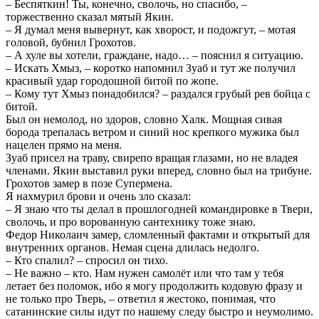
– Беспяткин! Ты, конечно, сволочь, но спасибо, –
торжественно сказал мятый Якин.
– Я думал меня вывернут, как хворост, и подожгут, – мотая
головой, бубнил Грохотов.
– А хуле вы хотели, граждане, надо… – пояснил я ситуацию.
– Искать Хмыз, – коротко напомнил Зуаб и тут же получил
красивый удар городошной битой по жопе.
– Кому тут Хмыз понадобился? – раздался грубый рев бойца с
битой.
Был он немолод, но здоров, словно Халк. Мощная сивая
борода трепалась ветром и синий нос крепкого мужика был
нацелен прямо на меня.
Зуаб присел на траву, свирепо вращая глазами, но не владея
членами. Якин выставил руки вперед, словно был на трибуне.
Грохотов замер в позе Супермена.
Я нахмурил брови и очень зло сказал:
– Я знаю что ты делал в прошлогодней командировке в Твери,
сволочь, и про ворованную сантехнику тоже знаю.
Федор Николаич замер, сломленный фактами и открытый для
внутренних органов. Немая сцена длилась недолго.
– Кто спалил? – спросил он тихо.
– Не важно – кто. Нам нужен самолёт или что там у тебя
летает без поломок, ибо я могу продолжить кодовую фразу и
не только про Тверь, – ответил я жестоко, понимая, что
сатанинские силы идут по нашему следу быстро и неумолимо.