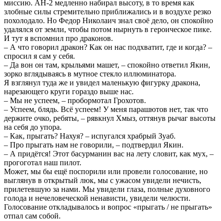
миссию. АН-2 медленно набирал высоту, в то время как
злобные силы стремительно приближались и в воздухе резко
похолодало. Но Федор Николаич знал своё дело, он спокойно
удалялся от земли, чтобы потом нырнуть в героическое пике.
И тут я вспомнил про драконов.
– А что говорил дракон? Как он нас подхватит, где и когда? –
спросил я сам у себя.
– Да вон он там, крыльями машет, – спокойно ответил Якин,
зорко вглядываясь в мутное стекло иллюминатора.
Я взглянул туда же и увидел маленькую фигурку дракона,
нарезающего круги гораздо выше нас.
– Мы не успеем, – пробормотал Грохотов.
– Успеем, блядь. Всё успеем! У меня парашютов нет, так что
держите очко, ребяты, – рявкнул Хмыз, оттянув рычаг высоты
на себя до упора.
– Как, прыгать? Нахуя? – испугался храбрый Зуаб.
– Про прыгать нам не говорили, – подтвердил Якин.
– А придётся! Этот басурманин вас на лету словит, как мух, –
прогоготал наш пилот.
Может, мы бы ещё поспорили или провели голосование, но
выглянув в открытый люк, мы с ужасом увидели нечисть,
прилетевшую за нами. Мы увидели глаза, полные духовного
голода и нечеловеческой ненависти, увидели челюсти.
Голосование откладывалось и вопрос «прыгать / не прыгать»
отпал сам собой.