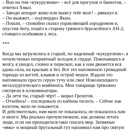
– Вон на том «кукурузнике» – всё для прогулок и банкетов, –
ответил Хмыз.
– Заводи аппарат живо или выжгу тебе мозг! – рявкнул я.
– Он выжжет, – подтвердил Якин.
– Пошли, – спокойно сказал управляющий аэродромом и,
опустив биту, пошёл в сторону грязного бурозелёного АН-2,
стоящего особняком у леса.
***
Когда мы загрузились в старый, но надежный «кукурузник», я
почувствовал неприятный холодок в сердце. Покопавшись в
мозгу, я увидел, словно в перископ, как к нам движется вся
адова сила, на крыльях и без. Всё это напоминало громадный
торнадо из когтей, клыков и острой чешуи. Издали это
напоминало просто серую тучу или смог Новолипецкого
металлургического комбината. Мои товарищи тревожно
смотрели в иллюминаторы.
– Да лети ты, старый чёрт! – заорал Грохотов.
– Отъебись! – последовало из кабины пилота. – Сейчас как
взлетим, мало не покажется.
И действительно, нам мало не показалось; не показалось нам
и много. Мы реально прочувствовали, как должны летать
люди, если им приходиться-таки спасать мир. Затяжные
«ямы» и мощный брутальный гул напомнил нам про святую