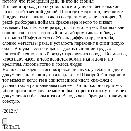
потому, что тебе целый день никто не звонил.
Вот так и проходит эта усталость в отупелой, бестолковой
возне с собственной душой. Проходит медленно, неуклюже.
И вдруг ты слышишь, как в соседнем саду запел скворец. За
рекой рыбохрана поймала браконьера и кого-то пиздят
веслами. Твой телефон разрядился и это радует. Выглядывает
солнце, словно участковый, и за забором какая-то блядь
включила Шуфутинского. Жизнь диффундирует в тебя,
словно метастазы рака, и усталость переходит в физическую
боль. Это уже честно и даёт вздохнуть полной грудью
вонючий, техногенный воздух проклятого города. Возможно,
через пару часов к тебе вернётся романтика и долги по
кредитам, любопытство и голоса людей.
Но пока ты ждёшь этого возрождения духа, у тебя спиздили
документы на машину и календарик с Шакирой. Спиздили в
тот момент, когда ты в единственном числе сражался с
усталостью и радикальным покоем. Это плохо, но терпимо,
ибо в противном случае можно было просто сдохнуть – и без
документов и без романтики. А подыхать, братцы я никому не
советую.
(2012 г.)
ЧИТАТЬ