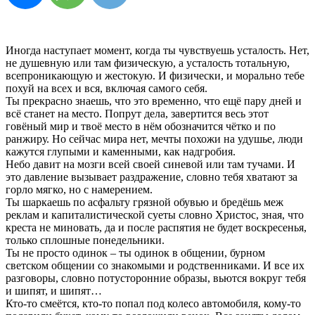
Иногда наступает момент, когда ты чувствуешь усталость. Нет,
не душевную или там физическую, а усталость тотальную,
всепроникающую и жестокую. И физически, и морально тебе
похуй на всех и вся, включая самого себя.
Ты прекрасно знаешь, что это временно, что ещё пару дней и
всё станет на место. Попрут дела, завертится весь этот
говёный мир и твоё место в нём обозначится чётко и по
ранжиру. Но сейчас мира нет, мечты похожи на удушье, люди
кажутся глупыми и каменными, как надгробия.
Небо давит на мозги всей своей синевой или там тучами. И
это давление вызывает раздражение, словно тебя хватают за
горло мягко, но с намерением.
Ты шаркаешь по асфальту грязной обувью и бредёшь меж
реклам и капиталистической суеты словно Христос, зная, что
креста не миновать, да и после распятия не будет воскресенья,
только сплошные понедельники.
Ты не просто одинок – ты одинок в общении, бурном
светском общении со знакомыми и родственниками. И все их
разговоры, словно потусторонние образы, вьются вокруг тебя
и шипят, и шипят…
Кто-то смеётся, кто-то попал под колесо автомобиля, кому-то