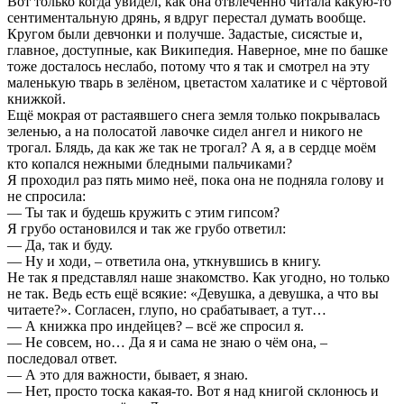
Вот только когда увидел, как она отвлечённо читала какую-то
сентиментальную дрянь, я вдруг перестал думать вообще.
Кругом были девчонки и получше. Задастые, сисястые и,
главное, доступные, как Википедия. Наверное, мне по башке
тоже досталось неслабо, потому что я так и смотрел на эту
маленькую тварь в зелёном, цветастом халатике и с чёртовой
книжкой.
Ещё мокрая от растаявшего снега земля только покрывалась
зеленью, а на полосатой лавочке сидел ангел и никого не
трогал. Блядь, да как же так не трогал? А я, а в сердце моём
кто копался нежными бледными пальчиками?
Я проходил раз пять мимо неё, пока она не подняла голову и
не спросила:
— Ты так и будешь кружить с этим гипсом?
Я грубо остановился и так же грубо ответил:
— Да, так и буду.
— Ну и ходи, – ответила она, уткнувшись в книгу.
Не так я представлял наше знакомство. Как угодно, но только
не так. Ведь есть ещё всякие: «Девушка, а девушка, а что вы
читаете?». Согласен, глупо, но срабатывает, а тут…
— А книжка про индейцев? – всё же спросил я.
— Не совсем, но… Да я и сама не знаю о чём она, –
последовал ответ.
— А это для важности, бывает, я знаю.
— Нет, просто тоска какая-то. Вот я над книгой склонюсь и