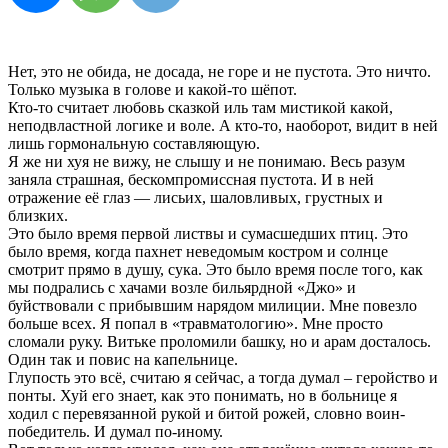
Нет, это не обида, не досада, не горе и не пустота. Это ничто.
Только музыка в голове и какой-то шёпот.
Кто-то считает любовь сказкой иль там мистикой какой,
неподвластной логике и воле. А кто-то, наоборот, видит в ней
лишь гормональную составляющую.
Я же ни хуя не вижу, не слышу и не понимаю. Весь разум
заняла страшная, бескомпромиссная пустота. И в ней
отражение её глаз — лисьих, шаловливых, грустных и
близких.
Это было время первой листвы и сумасшедших птиц. Это
было время, когда пахнет неведомым костром и солнце
смотрит прямо в душу, сука. Это было время после того, как
мы подрались с хачами возле бильярдной «Джо» и
буйствовали с прибывшим нарядом милиции. Мне повезло
больше всех. Я попал в «травматологию». Мне просто
сломали руку. Витьке проломили башку, но и арам досталось.
Один так и повис на капельнице.
Глупость это всё, считаю я сейчас, а тогда думал – геройство и
понты. Хуй его знает, как это понимать, но в больнице я
ходил с перевязанной рукой и битой рожей, словно воин-
победитель. И думал по-иному.