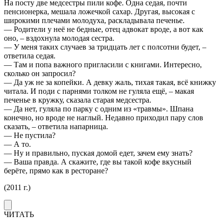
На посту две медсестры пили кофе. Одна седая, почти
пенсионерка, мешала ложечкой сахар. Другая, высокая с
широкими плечами молодуха, раскладывала печенье.
— Родители у неё не бедные, отец адвокат вроде, а вот как
оно, – вздохнула молодая сестра.
— У меня таких случаев за тридцать лет с полсотни будет, –
ответила седая.
— Там и попа важного пригласили с книгами. Интересно,
сколько он запросил?
— Да уж не за копейки. А девку жаль, тихая такая, всё книжку
читала. И поди с парнями толком не гуляла ещё, – макая
печенье в кружку, сказала старая медсестра.
— Да нет, гуляла по парку с одним из «травмы». Шпана
конечно, но вроде не наглый. Недавно приходил пару слов
сказать, – ответила напарница.
— Не пустила?
— А то.
— Ну и правильно, пуская домой едет, зачем ему знать?
— Ваша правда. А скажите, где вы такой кофе вкусный
берёте, прямо как в ресторане?
(2011 г.)
ЧИТАТЬ