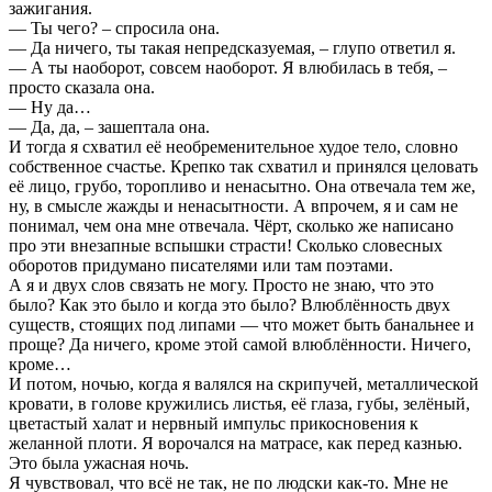
зажигания.
— Ты чего? – спросила она.
— Да ничего, ты такая непредсказуемая, – глупо ответил я.
— А ты наоборот, совсем наоборот. Я влюбилась в тебя, –
просто сказала она.
— Ну да…
— Да, да, – зашептала она.
И тогда я схватил её необременительное худое тело, словно
собственное счастье. Крепко так схватил и принялся целовать
её лицо, грубо, торопливо и ненасытно. Она отвечала тем же,
ну, в смысле жажды и ненасытности. А впрочем, я и сам не
понимал, чем она мне отвечала. Чёрт, сколько же написано
про эти внезапные вспышки страсти! Сколько словесных
оборотов придумано писателями или там поэтами.
А я и двух слов связать не могу. Просто не знаю, что это
было? Как это было и когда это было? Влюблённость двух
существ, стоящих под липами — что может быть банальнее и
проще? Да ничего, кроме этой самой влюблённости. Ничего,
кроме…
И потом, ночью, когда я валялся на скрипучей, металлической
кровати, в голове кружились листья, её глаза, губы, зелёный,
цветастый халат и нервный импульс прикосновения к
желанной плоти. Я ворочался на матрасе, как перед казнью.
Это была ужасная ночь.
Я чувствовал, что всё не так, не по людски как-то. Мне не