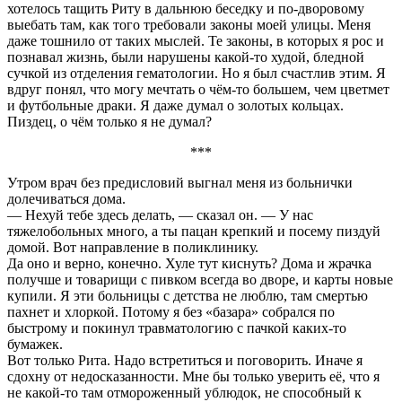
хотелось тащить Риту в дальнюю беседку и по-дворовому
выебать там, как того требовали законы моей улицы. Меня
даже тошнило от таких мыслей. Те законы, в которых я рос и
познавал жизнь, были нарушены какой-то худой, бледной
сучкой из отделения гематологии. Но я был счастлив этим. Я
вдруг понял, что могу мечтать о чём-то большем, чем цветмет
и футбольные драки. Я даже думал о золотых кольцах.
Пиздец, о чём только я не думал?
***
Утром врач без предисловий выгнал меня из больнички
долечиваться дома.
— Нехуй тебе здесь делать, — сказал он. — У нас
тяжелобольных много, а ты пацан крепкий и посему пиздуй
домой. Вот направление в поликлинику.
Да оно и верно, конечно. Хуле тут киснуть? Дома и жрачка
получше и товарищи с пивком всегда во дворе, и карты новые
купили. Я эти больницы с детства не люблю, там смертью
пахнет и хлоркой. Потому я без «базара» собрался по
быстрому и покинул травматологию с пачкой каких-то
бумажек.
Вот только Рита. Надо встретиться и поговорить. Иначе я
сдохну от недосказанности. Мне бы только уверить её, что я
не какой-то там отмороженный ублюдок, не способный к