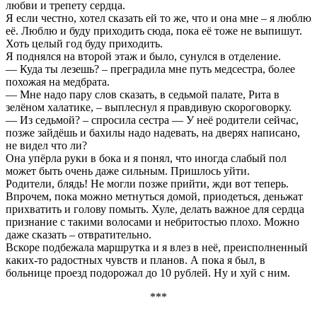
любви и трепету сердца.
Я если честно, хотел сказать ей то же, что и она мне – я люблю
её. Люблю и буду приходить сюда, пока её тоже не выпишут.
Хоть целый год буду приходить.
Я поднялся на второй этаж и было, сунулся в отделение.
— Куда ты лезешь? – преградила мне путь медсестра, более
похожая на медбрата.
— Мне надо пару слов сказать, в седьмой палате, Рита в
зелёном халатике, – выплеснул я правдивую скороговорку.
— Из седьмой? – спросила сестра — У неё родители сейчас,
позже зайдёшь и бахилы надо надевать, на дверях написано,
не видел что ли?
Она упёрла руки в бока и я понял, что иногда слабый пол
может быть очень даже сильным. Пришлось уйти.
Родители, блядь! Не могли позже прийти, жди вот теперь.
Впрочем, пока можно метнуться домой, приодеться, деньжат
прихватить и голову помыть. Хуле, делать важное для сердца
признание с такими волосами и небритостью плохо. Можно
даже сказать – отвратительно.
Вскоре подбежала маршрутка и я влез в неё, преисполненный
каких-то радостных чувств и планов. А пока я был, в
больнице проезд подорожал до 10 рублей. Ну и хуй с ним.
***