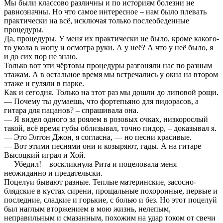
Мы были классово различны и по историям болезни не
равнозначны. Но что самое интересное – нам было плевать
практически на всё, исключая только послеобеденные
процедуры.
Да, процедуры. У меня их практически не было, кроме какого-
то укола в жопу и осмотра руки. А у неё? А что у неё было, я
и до сих пор не знаю.
Только вот эти чёртовы процедуры разгоняли нас по разным
этажам. А в остальное время мы встречались у окна на втором
этаже и гуляли в парке.
Как и сегодня. Только на этот раз мы дошли до липовой рощи.
— Почему ты думаешь, что фортепьяно для пидорасов, а
гитара для пацанов? – спрашивала она.
— Я видел одного за роялем в розовых очках, низкорослый
такой, всё время губы облизывал, точно пидор, – доказывал я.
— Это Элтон Джон, я согласна, — но песни красивые.
— Вот этими песнями они и козыряют, гады. А на гитаре
Высоцкий играл и Хой.
— Убедил! – воскликнула Рита и поцеловала меня
неожиданно и предательски.
Поцелуи бывают разные. Теплые материнские, засосно-
блядские в кустах сирени, прощальные похоронные, первые и
последние, сладкие и горькие, с болью и без. Но этот поцелуй
был наглым вторжением в мою жизнь, нелепым,
неправильным и смазанным, похожим на удар током от свечи