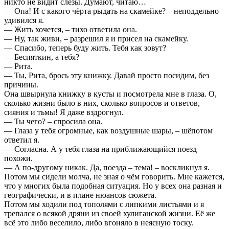
никто не видит слёзы. Думают, читаю…
— Опа! И с какого чёрта рыдать на скамейке? – неподдельно
удивился я.
— Жить хочется, – тихо ответила она.
— Ну, так живи, – разрешил я и присел на скамейку.
— Спасибо, теперь буду жить. Тебя как зовут?
— Беспяткин, а тебя?
— Рита.
— Ты, Рита, брось эту книжку. Давай просто посидим, без
причины.
Она швырнула книжку в кусты и посмотрела мне в глаза. О,
сколько жизни было в них, сколько вопросов и ответов,
сияния и тьмы! Я даже вздрогнул.
— Ты чего? – спросила она.
— Глаза у тебя огромные, как воздушные шары, – шёпотом
ответил я.
— Согласна. А у тебя глаза на приближающийся поезд
похожи.
— А по-другому никак. Да, поезда – тема! – воскликнул я.
Потом мы сидели молча, не зная о чём говорить. Мне кажется,
что у многих была подобная ситуация. Но у всех она разная и
географически, и в плане нюансов сюжета.
Потом мы ходили под тополями с липкими листьями и я
трепался о всякой дряни из своей хулиганской жизни. Её же
всё это либо веселило, либо вгоняло в неясную тоску.