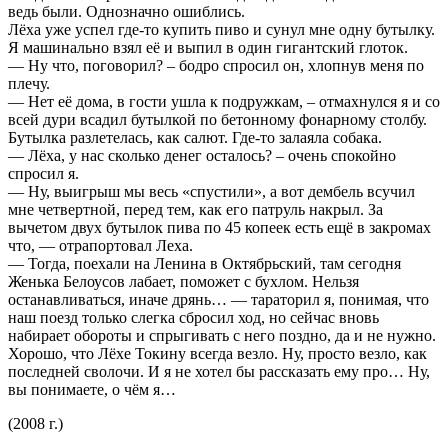
ведь были. Однозначно ошиблись.
Лёха уже успел где-то купить пиво и сунул мне одну бутылку.
Я машинально взял её и выпил в один гигантский глоток.
— Ну что, поговорил? – бодро спросил он, хлопнув меня по
плечу.
— Нет её дома, в гости ушла к подружкам, – отмахнулся я и со
всей дури всадил бутылкой по бетонному фонарному столбу.
Бутылка разлетелась, как салют. Где-то залаяла собака.
— Лёха, у нас сколько денег осталось? – очень спокойно
спросил я.
— Ну, выигрыш мы весь «спустили», а вот дембель всучил
мне четвертной, перед тем, как его патруль накрыл. За
вычетом двух бутылок пива по 45 копеек есть ещё в закромах
что, — отрапортовал Леха.
— Тогда, поехали на Ленина в Октябрьский, там сегодня
Женька Белоусов лабает, поможет с бухлом. Нельзя
останавливаться, иначе дрянь… — тараторил я, понимая, что
наш поезд только слегка сбросил ход, но сейчас вновь
набирает обороты и спрыгивать с него поздно, да и не нужно.
Хорошо, что Лёхе Токину всегда везло. Ну, просто везло, как
последней сволочи. И я не хотел бы рассказать ему про… Ну,
вы понимаете, о чём я…
(2008 г.)