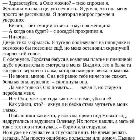
— Здравствуйте, а Олю можно? – тихо спросил я.
Женщина молчала целую вечность. Я думал, что она меня
просто не расслышала. Я повторил вопрос громче и
увереннее.
— Её нет, – без эмоций ответила мутная женщина.
— А когда она будет? – с досадой прохрипел я.
— Никогда…
Дверь тихо закрылась. Я тускло обозначался на площадке и
возможно бы позвонил ещё, но меня остановил скрипучий
старческий голос.
Я обернулся. Горбатая бабуся в козлячем платке и плешивой
шубе пронзительно смотрела в меня. Видимо, это и была та
соседка с верхнего этажа, которая намедни звякала замком.
— Не звони, милок. Она всё равно тебе ничего не скажет,
больная она, душевно, – скрипнула она.
— Да мне только Олю позвать… — начал я, но старуха
перебила меня.
— Нет Оли, уже три года как нет с нами, убили её.
— Как убили, кто? – ахнул я и бабка стала мутнеть в моих
глазах.
— Шабашники какие-то, у вокзала прямо под Новый год,
надругались и задушили Оленьку. Их потом нашли, а мать её
так с тех пор и тронулась, – бормотала старушка.
Но я уже не слушал её и спускался вниз. Не время решать
загадки. Мы просто ошиблись подъездом или домом. Пьяные