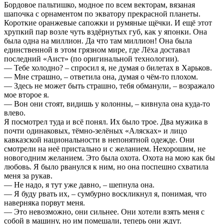
Бордовое пальтишко, модное по всем векторам, вязаная
шапочка с орнаментом по экватору прекрасной планеты.
Короткие оранжевые сапожки и румяные щёчки. И ещё этот
хрупкий пар возле чуть вздёрнутых губ, как у японки. Она
была одна на миллион. Да что там миллион! Она была
единственной в этом грязном мире, где Лёха доставал
последний «Аист» (по оригинальной технологии).
— Тебе холодно? – спросил я, не думая о билетах в Харьков.
— Мне страшно, – ответила она, думая о чём-то плохом.
— Здесь не может быть страшно, тебя обманули, – возражало
мое второе я.
— Вон они стоят, видишь у колонны, – кивнула она куда-то
влево.
Я посмотрел туда и всё понял. Их было трое. Два мужика в
почти одинаковых, тёмно-зелёных «Алясках» и лицо
кавказской национальности в непонятной одежде. Они
смотрели на неё пристально и с желанием. Нехорошим, не
новогодним желанием. Это была охота. Охота на мою как бы
любовь. Я было рванулся к ним, но она поспешно схватила
меня за рукав.
— Не надо, я тут уже давно, – шепнула она.
— Я буду рвать их, – сумбурно воскликнул я, понимая, что
наверняка порвут меня.
— Это невозможно, они сильнее. Они хотели взять меня с
собой в машину, но им помешали, теперь они ждут.