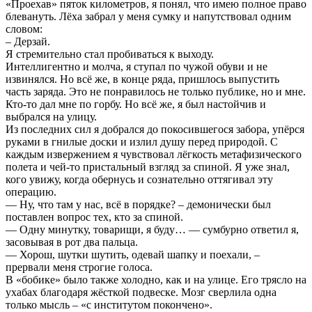
«Проехав» пяток километров, я понял, что имею полное право
блевануть. Лёха забрал у меня сумку и напутствовал одним
словом:
– Дерзай.
Я стремительно стал пробиваться к выходу.
Интеллигентно и молча, я ступал по чужой обуви и не
извинялся. Но всё же, в конце ряда, пришлось выпустить
часть заряда. Это не понравилось не только публике, но и мне.
Кто-то дал мне по горбу. Но всё же, я был настойчив и
выбрался на улицу.
Из последних сил я добрался до покосившегося забора, упёрся
руками в гнилые доски и излил душу перед природой. С
каждым извержением я чувствовал лёгкость метафизического
полета и чей-то пристальный взгляд за спиной. Я уже знал,
кого увижу, когда обернусь и сознательно оттягивал эту
операцию.
— Ну, что там у нас, всё в порядке? – демонически был
поставлен вопрос тех, кто за спиной.
— Одну минутку, товарищи, я буду… — сумбурно ответил я,
засовывая в рот два пальца.
— Хорош, шутки шутить, одевай шапку и поехали, –
прервали меня строгие голоса.
В «бобике» было также холодно, как и на улице. Его трясло на
ухабах благодаря жёсткой подвеске. Мозг сверлила одна
только мысль – «с институтом покончено».