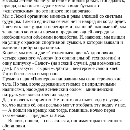
косяком летели «огнетушители» и поллитровки. Попадались,
правда, и какие-то гадкие утята в виде бутылок с
«жигулевским», но это никого не напрягало.
Мы с Лёхой органично влились в ряды алкашей со светлым
будущим. Такого единства сейчас нет и навряд ли когда будет.
Плечом к плечу, дыша перегаром и плановой экономикой, мы
терпеливо коротали время в предновогодней очереди за
необходимыми объёмами волшебства. И, наконец, мы вышли
на улицу с красной спортивной сумкой, в которой звякали и
манили атрибуты праздника.
Короче, мы взяли две «Столичные», две «Андроповки»,
четыре красного «Аиста» (по оригинальной технологии) и
одну шипучку «Салют» (на всякий случай, для возможных
дам). Из закуси – сырки «Орбита», венгерское сало и хлеб.
Идти было легко и морозно.
Прямо в парк «Пионеров» направили мы свои героические
тела. Но там, возле деревянных гномов с неприличными
надписями, нас ждал вселенский облом – милицейский
патруль уже вовсю хлестал водку.
Да, это очень неприятно. Не то что они пьют водку с утра, а
то, что выпив её, они реально могут отобрать эту водку у нас.
— А пошли на крышу, как тогда, помнишь, ночью перед
экзаменами, – предложил Лёха.
— Верняк, пошли, – согласился я, понимая торжественность
обстановки.