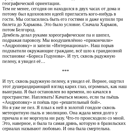
географической ориентации.
Тем не менее, сегодня он находился в двух часах от дома и
потому был вдохновлен идеей пригласить кого-нибудь в
гости. Мы согласились быть его гостями и даже купили три
билета до Харькова. Это было условие. Сначала Харьков,
потом Белгород.
Дембель делал руками хореографические па и шипел,
подражая паровозу. Мы воодушевлённо «прикончили»
«Андроповку» и запели «Интернационал». Наш порыв
подхватили окружающие граждане, всё шло к грандиозной
постановке «Бориса Годунова». И тут, сквозь радужную
пелену, я увидел её…
***
И тут, сквозь радужную пелену, я увидел её. Вернее, ощутил
этот душераздирающий взгляд карих глаз, огромных, как наш
выигрыш. Я был остановлен во времени, но качался в
пространстве. Наплевать! Качаться можно, если ты пьёшь
«Андроповку» и поёшь про «решительный бой».
Но я уже не пел. Я плыл к ней в золотой гондоле сквозь
метеоритную пыль и эволюцию. Она ждала меня долго у
причала и не моргнула ни разу. Что-то происходило со мной.
Это, наверное, и была та самая дрянь, которую в бразильских
сериалах называют любовью. И она была смертельна.