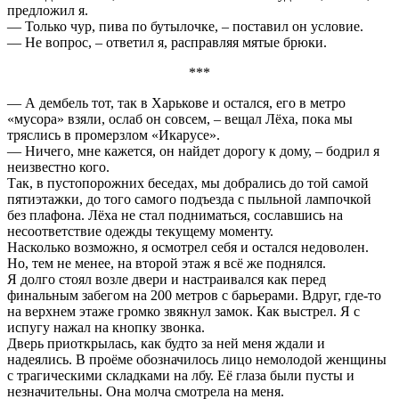
предложил я.
— Только чур, пива по бутылочке, – поставил он условие.
— Не вопрос, – ответил я, расправляя мятые брюки.
***
— А дембель тот, так в Харькове и остался, его в метро
«мусора» взяли, ослаб он совсем, – вещал Лёха, пока мы
тряслись в промерзлом «Икарусе».
— Ничего, мне кажется, он найдет дорогу к дому, – бодрил я
неизвестно кого.
Так, в пустопорожних беседах, мы добрались до той самой
пятиэтажки, до того самого подъезда с пыльной лампочкой
без плафона. Лёха не стал подниматься, сославшись на
несоответствие одежды текущему моменту.
Насколько возможно, я осмотрел себя и остался недоволен.
Но, тем не менее, на второй этаж я всё же поднялся.
Я долго стоял возле двери и настраивался как перед
финальным забегом на 200 метров с барьерами. Вдруг, где-то
на верхнем этаже громко звякнул замок. Как выстрел. Я с
испугу нажал на кнопку звонка.
Дверь приоткрылась, как будто за ней меня ждали и
надеялись. В проёме обозначилось лицо немолодой женщины
с трагическими складками на лбу. Её глаза были пусты и
незначительны. Она молча смотрела на меня.