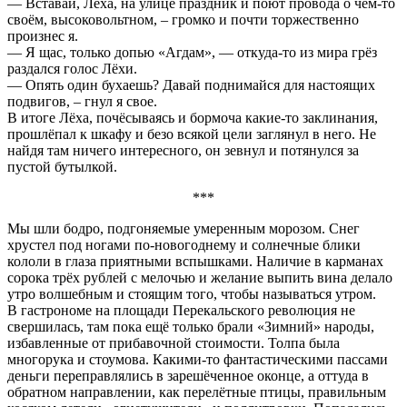
— Вставай, Лёха, на улице праздник и поют провода о чём-то
своём, высоковольтном, – громко и почти торжественно
произнес я.
— Я щас, только допью «Агдам», — откуда-то из мира грёз
раздался голос Лёхи.
— Опять один бухаешь? Давай поднимайся для настоящих
подвигов, – гнул я свое.
В итоге Лёха, почёсываясь и бормоча какие-то заклинания,
прошлёпал к шкафу и безо всякой цели заглянул в него. Не
найдя там ничего интересного, он зевнул и потянулся за
пустой бутылкой.
***
Мы шли бодро, подгоняемые умеренным морозом. Снег
хрустел под ногами по-новогоднему и солнечные блики
кололи в глаза приятными вспышками. Наличие в карманах
сорока трёх рублей с мелочью и желание выпить вина делало
утро волшебным и стоящим того, чтобы называться утром.
В гастрономе на площади Перекальского революция не
свершилась, там пока ещё только брали «Зимний» народы,
избавленные от прибавочной стоимости. Толпа была
многорука и стоумова. Какими-то фантастическими пассами
деньги переправлялись в зарешёченное оконце, а оттуда в
обратном направлении, как перелётные птицы, правильным