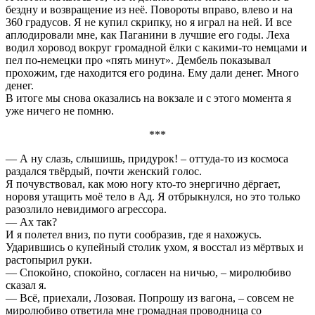
бездну и возвращение из неё. Повороты вправо, влево и на
360 градусов. Я не купил скрипку, но я играл на ней. И все
аплодировали мне, как Паганини в лучшие его годы. Леха
водил хоровод вокруг громадной ёлки с какими-то немцами и
пел по-немецки про «пять минут». Дембель показывал
прохожим, где находится его родина. Ему дали денег. Много
денег.
В итоге мы снова оказались на вокзале и с этого момента я
уже ничего не помню.
***
— А ну слазь, слышишь, придурок! – оттуда-то из космоса
раздался твёрдый, почти женский голос.
Я почувствовал, как мою ногу кто-то энергично дёргает,
норовя утащить моё тело в Ад. Я отбрыкнулся, но это только
разозлило невидимого агрессора.
— Ах так?
И я полетел вниз, по пути сообразив, где я нахожусь.
Ударившись о купейный столик ухом, я восстал из мёртвых и
растопырил руки.
— Спокойно, спокойно, согласен на ничью, – миролюбиво
сказал я.
— Всё, приехали, Лозовая. Попрошу из вагона, – совсем не
миролюбиво ответила мне громадная проводница со