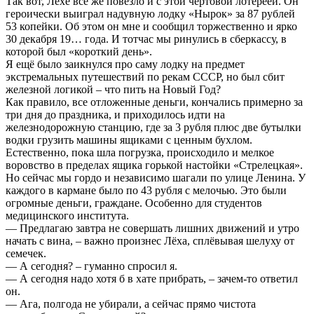
Так вот, Лёхе всё же повезло и с этой чёртовой лотереей. Он
героически выиграл надувную лодку «Нырок» за 87 рублей
53 копейки. Об этом он мне и сообщил торжественно и ярко
30 декабря 19… года. И тотчас мы ринулись в сберкассу, в
которой был «короткий день».
Я ещё было заикнулся про саму лодку на предмет
экстремальных путешествий по рекам СССР, но был сбит
железной логикой – что пить на Новый Год?
Как правило, все отложенные деньги, кончались примерно за
три дня до праздника, и приходилось идти на
железнодорожную станцию, где за 3 рубля плюс две бутылки
водки грузить машины ящиками с ценным бухлом.
Естественно, пока шла погрузка, происходило и мелкое
воровство в пределах ящика горькой настойки «Стрелецкая».
Но сейчас мы гордо и независимо шагали по улице Ленина. У
каждого в кармане было по 43 рубля с мелочью. Это были
огромные деньги, граждане. Особенно для студентов
медицинского института.
— Предлагаю завтра не совершать лишних движений и утро
начать с вина, – важно произнес Лёха, сплёвывая шелуху от
семечек.
— А сегодня? – гуманно спросил я.
— А сегодня надо хотя б в хате прибрать, – зачем-то ответил
он.
— Ага, полгода не убирали, а сейчас прямо чистота