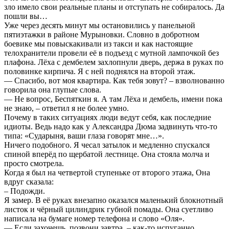
зло имело свои реальные планы и отступать не собиралось. Да
пошли вы…
Уже через десять минут мы остановились у панельной
пятиэтажки в районе Мурыновки. Словно в добротном
боевике мы повыскакивали из такси и как настоящие
телохранители провели её в подъезд с мутной лампочкой без
плафона. Лёха с дембелем захлопнули дверь, держа в руках по
половинке кирпича. Я с ней поднялся на второй этаж.
— Спасибо, вот моя квартира. Как тебя зовут? – взволнованно
говорила она глупые слова.
— Не вопрос, Беспяткин я. А там Лёха и дембель, имени пока
не знаю, – ответил я не более умно.
Почему в таких ситуациях люди ведут себя, как последние
идиоты. Ведь надо как у Александра Дюма задвинуть что-то
типа: «Сударыня, ваши глаза говорят мне…».
Ничего подобного. Я чесал затылок и медленно спускался
спиной вперёд по щербатой лестнице. Она стояла молча и
просто смотрела.
Когда я был на четвертой ступеньке от второго этажа, Она
вдруг сказала:
– Подожди.
Я замер. В её руках внезапно оказался маленький блокнотный
листок и чёрный цилиндрик губной помады. Она суетливо
написала на бумаге номер телефона и слово «Оля».
— Если захочешь, позвони завтра, – как-то испуганно