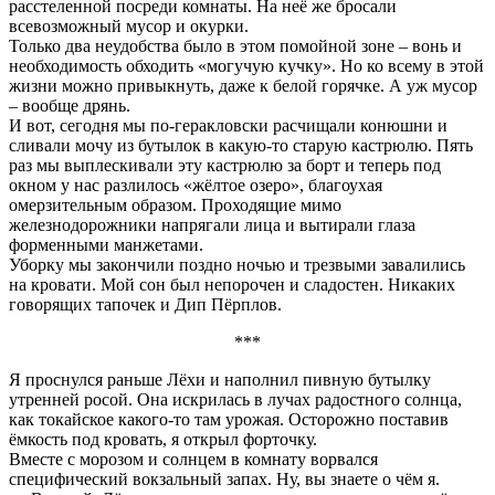
расстеленной посреди комнаты. На неё же бросали
всевозможный мусор и окурки.
Только два неудобства было в этом помойной зоне – вонь и
необходимость обходить «могучую кучку». Но ко всему в этой
жизни можно привыкнуть, даже к белой горячке. А уж мусор
– вообще дрянь.
И вот, сегодня мы по-геракловски расчищали конюшни и
сливали мочу из бутылок в какую-то старую кастрюлю. Пять
раз мы выплескивали эту кастрюлю за борт и теперь под
окном у нас разлилось «жёлтое озеро», благоухая
омерзительным образом. Проходящие мимо
железнодорожники напрягали лица и вытирали глаза
форменными манжетами.
Уборку мы закончили поздно ночью и трезвыми завалились
на кровати. Мой сон был непорочен и сладостен. Никаких
говорящих тапочек и Дип Пёрплов.
***
Я проснулся раньше Лёхи и наполнил пивную бутылку
утренней росой. Она искрилась в лучах радостного солнца,
как токайское какого-то там урожая. Осторожно поставив
ёмкость под кровать, я открыл форточку.
Вместе с морозом и солнцем в комнату ворвался
специфический вокзальный запах. Ну, вы знаете о чём я.