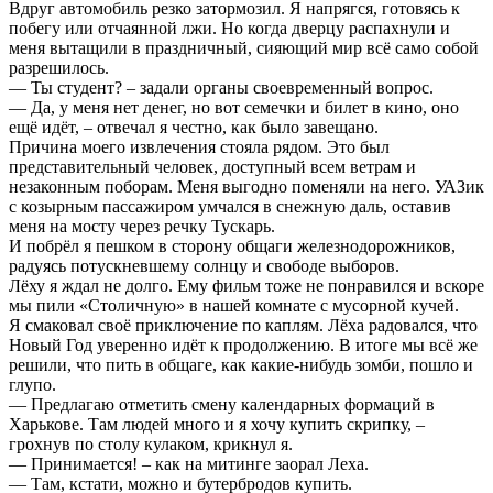
Вдруг автомобиль резко затормозил. Я напрягся, готовясь к
побегу или отчаянной лжи. Но когда дверцу распахнули и
меня вытащили в праздничный, сияющий мир всё само собой
разрешилось.
— Ты студент? – задали органы своевременный вопрос.
— Да, у меня нет денег, но вот семечки и билет в кино, оно
ещё идёт, – отвечал я честно, как было завещано.
Причина моего извлечения стояла рядом. Это был
представительный человек, доступный всем ветрам и
незаконным поборам. Меня выгодно поменяли на него. УАЗик
с козырным пассажиром умчался в снежную даль, оставив
меня на мосту через речку Тускарь.
И побрёл я пешком в сторону общаги железнодорожников,
радуясь потускневшему солнцу и свободе выборов.
Лёху я ждал не долго. Ему фильм тоже не понравился и вскоре
мы пили «Столичную» в нашей комнате с мусорной кучей.
Я смаковал своё приключение по каплям. Лёха радовался, что
Новый Год уверенно идёт к продолжению. В итоге мы всё же
решили, что пить в общаге, как какие-нибудь зомби, пошло и
глупо.
— Предлагаю отметить смену календарных формаций в
Харькове. Там людей много и я хочу купить скрипку, –
грохнув по столу кулаком, крикнул я.
— Принимается! – как на митинге заорал Леха.
— Там, кстати, можно и бутербродов купить.