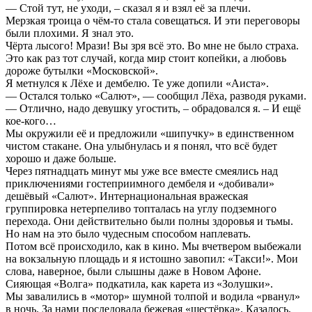
— Стой тут, не уходи, – сказал я и взял её за плечи.
Мерзкая троица о чём-то стала совещаться. И эти переговоры
были плохими. Я знал это.
Чёрта лысого! Мрази! Вы зря всё это. Во мне не было страха.
Это как раз тот случай, когда мир стоит копейки, а любовь
дороже бутылки «Московской».
Я метнулся к Лёхе и дембелю. Те уже допили «Аиста».
— Остался только «Салют», — сообщил Лёха, разводя руками.
— Отлично, надо девушку угостить, – обрадовался я. – И ещё
кое-кого…
Мы окружили её и предложили «шипучку» в единственном
чистом стакане. Она улыбнулась и я понял, что всё будет
хорошо и даже больше.
Через пятнадцать минут мы уже все вместе смеялись над
приключениями гостеприимного дембеля и «добивали»
дешёвый «Салют». Интернациональная вражеская
группировка нетерпеливо топталась на углу подземного
перехода. Они действительно были полны здоровья и тьмы.
Но нам на это было чудесным способом наплевать.
Потом всё происходило, как в кино. Мы вчетвером выбежали
на вокзальную площадь и я истошно завопил: «Такси!». Мои
слова, наверное, были слышны даже в Новом Афоне.
Сияющая «Волга» подкатила, как карета из «Золушки».
Мы завалились в «мотор» шумной толпой и водила «рванул»
в ночь. За нами последовала бежевая «шестёрка». Казалось,