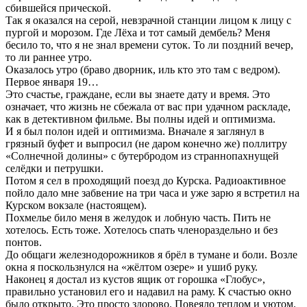
сбившейся прической.
Так я оказался на серой, невзрачной станции лицом к лицу с
пургой и морозом. Где Лёха и тот самый дембель? Меня
бесило то, что я не знал времени суток. То ли поздний вечер,
то ли раннее утро.
Оказалось утро (браво дворник, иль кто это там с ведром).
Первое января 19…
Это счастье, граждане, если вы знаете дату и время. Это
означает, что жизнь не сбежала от вас при удачном раскладе,
как в детективном фильме. Вы полны идей и оптимизма.
И я был полон идей и оптимизма. Вначале я заглянул в
грязный буфет и выпросил (не даром конечно же) поллитру
«Солнечной долины» с бутербродом из страннопахнущей
селёдки и петрушки.
Потом я сел в проходящий поезд до Курска. Радиоактивное
пойло дало мне забвение на три часа и уже зарю я встретил на
Курском вокзале (настоящем).
Похмелье било меня в желудок и лобную часть. Пить не
хотелось. Есть тоже. Хотелось спать членораздельно и без
понтов.
До общаги железнодорожников я брёл в тумане и боли. Возле
окна я поскользнулся на «жёлтом озере» и ушиб руку.
Наконец я достал из кустов ящик от горошка «Глобус»,
правильно установил его и надавил на раму. К счастью окно
было открыто. Это просто здорово. Повеяло теплом и уютом.