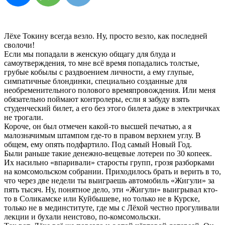
Лёхе Токину всегда везло. Ну, просто везло, как последней
сволочи!
Если мы попадали в женскую общагу для блуда и
самоутверждения, то мне всё время попадались толстые,
грубые кобылы с раздвоением личности, а ему глупые,
симпатичные блондинки, специально созданные для
необременительного полового времяпровождения. Или меня
обязательно поймают контролеры, если я забуду взять
студенческий билет, а его без этого билета даже в электричках
не трогали.
Короче, он был отмечен какой-то высшей печатью, а я
малозначимым штампом где-то в правом верхнем углу. В
общем, ему опять подфартило. Под самый Новый Год.
Были раньше такие денежно-вещевые лотереи по 30 копеек.
Их насильно «впаривали» старосты групп, грозя разборками
на комсомольском собрании. Приходилось брать и верить в то,
что через две недели ты выиграешь автомобиль «Жигули» за
пять тысяч. Ну, понятное дело, эти «Жигули» выигрывал кто-
то в Соликамске или Куйбышеве, но только не в Курске,
только не в мединституте, где мы с Лёхой честно прогуливали
лекции и бухали неистово, по-комсомольски.