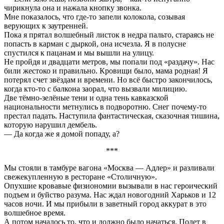
чирикнула она и нажала кнопку звонка.
Мне показалось, что где-то запели колокола, созывая
верующих к заутренней.
Пока я прятал волшебный листок в недра пальто, стараясь не
попасть в карман с дыркой, она исчезла. Я в полусне
спустился к пацанам и мы вышли на улицу.
Не пройдя и двадцати метров, мы попали под «раздачу». Нас
били жестоко и правильно. Кровищи было, мама родная! Я
потерял счет звёздам и времени. Но всё быстро закончилось,
когда кто-то с балкона заорал, что вызвали милицию.
Две тёмно-зелёные тени и одна тень кавказской
национальности метнулись в подворотню. Снег почему-то
престал падать. Наступила фантастическая, сказочная тишина,
которую нарушил дембель.
— Да когда же я домой попаду, а?
***
Мы стояли в тамбуре вагона «Москва — Адлер» и разливали
свежекупленную в ресторане «Столичную».
Опухшие кровавые физиономии вызывали в нас героический
подъем и буйство разума. Нас ждал новогодний Харьков и 12
часов ночи. И мы прибыли в заветный город аккурат в это
волшебное время.
А потом началось то, что и должно было начаться. Полет в