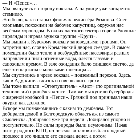
— И «Пепси»…
Мы рванулись в сторону вокзала. А на улице уже конкретно
стемнело.
Это было, как в старых фильмах режиссёра Рязанова. Снег
хлопьями, похожими на бабочек капустниц, окружал нас
весёлым хороводом. В окнах частного сектора горели ёлочные
гирлянды и играла музыка группы «Круиз».
Мы вышли к Курскому вокзалу заповедными тропами. Он
встретил нас, словно Кремлёвский дворец съездов. В самом
помещении было тепло и возбуждённые пассажиры разных
направлений пили огненные воды, блестя глазами и
сапожным кремом. В зале ожидания было слишком светло, да
ещё эти картины с колосьями пшеницы…
Мы спустились в чрево вокзала – подземный переход. Здесь,
как в Аду, кипела жизнь и совершались грехи.
Мы тоже выпили. «Огнетушитель» «Аист» (по оригинальной
технологии) пришёлся кстати. Там же мы купили бутерброды
с жареной колбасой и «Пепси». Грязный пол принимал наши
окурки как должное.
Вскоре мы познакомились с каким-то дембелем. Тот
добирался домой в Белгородскую область аж из самого
Смоленска. Добирался уже три недели. Добирался упорно и
поступательно. Но силы природы были неумолимы. Начав
пить у родного КПП, он не смог остановить благородный
процесс и это лишило его сначала денег, а потом