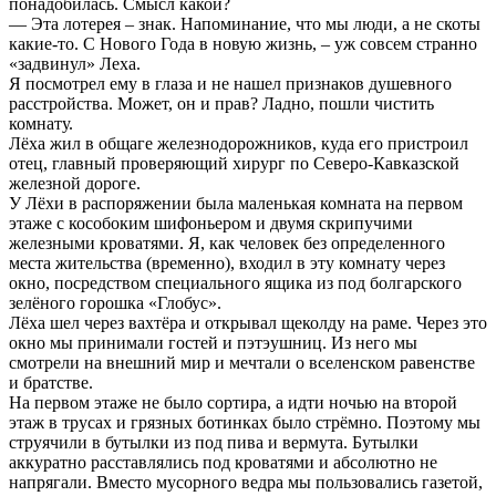
понадобилась. Смысл какой?
— Эта лотерея – знак. Напоминание, что мы люди, а не скоты
какие-то. С Нового Года в новую жизнь, – уж совсем странно
«задвинул» Леха.
Я посмотрел ему в глаза и не нашел признаков душевного
расстройства. Может, он и прав? Ладно, пошли чистить
комнату.
Лёха жил в общаге железнодорожников, куда его пристроил
отец, главный проверяющий хирург по Северо-Кавказской
железной дороге.
У Лёхи в распоряжении была маленькая комната на первом
этаже с кособоким шифоньером и двумя скрипучими
железными кроватями. Я, как человек без определенного
места жительства (временно), входил в эту комнату через
окно, посредством специального ящика из под болгарского
зелёного горошка «Глобус».
Лёха шел через вахтёра и открывал щеколду на раме. Через это
окно мы принимали гостей и пэтэушниц. Из него мы
смотрели на внешний мир и мечтали о вселенском равенстве
и братстве.
На первом этаже не было сортира, а идти ночью на второй
этаж в трусах и грязных ботинках было стрёмно. Поэтому мы
струячили в бутылки из под пива и вермута. Бутылки
аккуратно расставлялись под кроватями и абсолютно не
напрягали. Вместо мусорного ведра мы пользовались газетой,