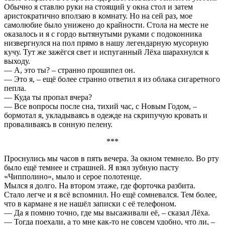
Обычно я ставлю руки на стоящий у окна стол и затем
аристократично вползаю в комнату. Но на сей раз, мое
самолюбие было унижено до крайности. Стола на месте не
оказалось и я с гордо вытянутыми руками с подоконника
низвергнулся на пол прямо в нашу легендарную мусорную
кучу. Тут же зажёгся свет и испуганный Лёха шарахнулся к
выходу.
— А, это ты? – странно прошипел он.
— Это я, – ещё более странно ответил я из облака сигаретного
пепла.
— Куда ты пропал вчера?
— Все вопросы после сна, тихий час, с Новым Годом, –
бормотал я, укладываясь в одежде на скрипучую кровать и
проваливаясь в сонную пелену.
***
Проснулись мы часов в пять вечера. За окном темнело. Во рту
было ещё темнее и страшней. Я взял зубную пасту
«Чипполино», мыло и серое полотенце.
Мылся я долго. На втором этаже, где форточка разбита.
Стало легче и я всё вспомнил. Но ещё сомневался. Тем более,
что в кармане я не нашёл записки с её телефоном.
— Да я помню точно, где мы высаживали её, – сказал Лёха.
— Тогда поехали, а то мне как-то не совсем удобно, что ли, –