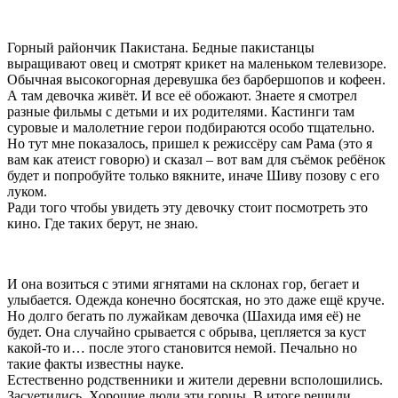
Горный райончик Пакистана. Бедные пакистанцы
выращивают овец и смотрят крикет на маленьком телевизоре.
Обычная высокогорная деревушка без барбершопов и кофеен.
А там девочка живёт. И все её обожают. Знаете я смотрел
разные фильмы с детьми и их родителями. Кастинги там
суровые и малолетние герои подбираются особо тщательно.
Но тут мне показалось, пришел к режиссёру сам Рама (это я
вам как атеист говорю) и сказал – вот вам для съёмок ребёнок
будет и попробуйте только вякните, иначе Шиву позову с его
луком.
Ради того чтобы увидеть эту девочку стоит посмотреть это
кино. Где таких берут, не знаю.
И она возиться с этими ягнятами на склонах гор, бегает и
улыбается. Одежда конечно босятская, но это даже ещё круче.
Но долго бегать по лужайкам девочка (Шахида имя её) не
будет. Она случайно срывается с обрыва, цепляется за куст
какой-то и… после этого становится немой. Печально но
такие факты известны науке.
Естественно родственники и жители деревни всполошились.
Засуетились. Хорошие люди эти горцы. В итоге решили