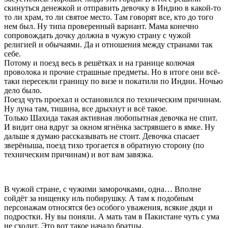
скинуться денежкой и отправить девочку в Индию в какой-то
то ли храм, то ли святое место. Там говорят все, кто до того
нем был. Ну типа проверенный вариант. Мама конечно
сопровождать дочку должна в чужую страну с чужой
религией и обычаями. Да и отношения между странами так
себе.
Потому и поезд весь в решётках и на границе колючая
проволока и прочие страшные предметы. Но в итоге они всё-
таки пересекли границу по визе и покатили по Индии. Ночью
дело было.
Поезд чуть проехал и остановился по техническим причинам.
Ну луна там, тишина, все дрыхнут и всё такое.
Только Шахида такая активная любопытная девочка не спит.
И видит она вдруг за окном ягнёнка застрявшего в ямке. Ну
дальше я думаю рассказывать не стоит. Девочка спасает
зверёныша, поезд тихо трогается в обратную сторону (по
техническим причинам) и вот вам завязка.
В чужой стране, с чужими заморочками, одна… Вполне
сойдёт за нищенку иль побирушку. А там к подобным
персонажам относятся без особого уважения, всякие дяди и
подростки. Ну вы поняли. А мать там в Пакистане чуть с ума
не сходит. Это вот такое начало братцы.