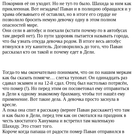
Покормив её он уходит. Но не тут-то было. Шахида за ним как
приклеенная. Вот незадача! Паван и в полицию обращался и у
храма обезьяньего её оставлял, но в итоге его сердце не
позволило бросить немую девочку одну в этом полном
опасностей мире.
Они сели в автобус и поехали (кстати почему-то в автобусах
там дверей нет). По пути здоровяк пытается называть города,
что бы узнать откуда девочка родом. В итоге весь автобус
втянулся в эту канитель. Договорились до того, что Паван
рассказал кто он такой и почему едет в Дели.
Тогда-то мы окончательно понимаем, что он по нашим меркам
как бы сказать помягче… слегка туповат. Он одинадцать раз
сдавал экзамен и на 12-й сдал. Отец был настолько потрясён,
что помер (!). Но перед этим он посоветовал ему отправиться
в Дели к одному знакомому брахману, чтобы тот нашёл ему
применение. Вот такие дела. А девочка просто заснула в
кресле.
А пока она спит я расскажу (вернее Паван расскажет) что там
и как было в Дели, перед тем как он смотался на праздник в
честь хвостатого Ханумана и встретил там маленькую
Шахиду. Это стоит того.
Короче когда папаша от радости помер Паван отправился в