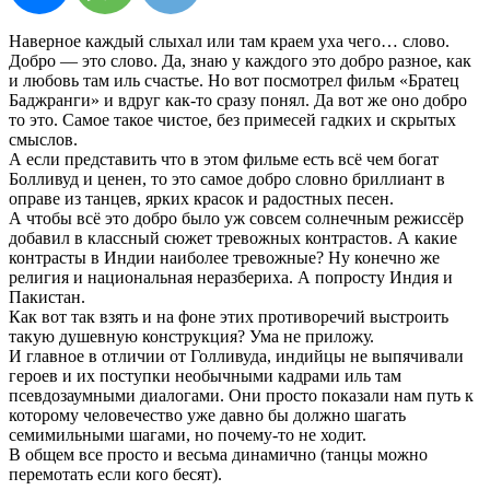
Наверное каждый слыхал или там краем уха чего… слово.
Добро — это слово. Да, знаю у каждого это добро разное, как
и любовь там иль счастье. Но вот посмотрел фильм «Братец
Баджранги» и вдруг как-то сразу понял. Да вот же оно добро
то это. Самое такое чистое, без примесей гадких и скрытых
смыслов.
А если представить что в этом фильме есть всё чем богат
Болливуд и ценен, то это самое добро словно бриллиант в
оправе из танцев, ярких красок и радостных песен.
А чтобы всё это добро было уж совсем солнечным режиссёр
добавил в классный сюжет тревожных контрастов. А какие
контрасты в Индии наиболее тревожные? Ну конечно же
религия и национальная неразбериха. А попросту Индия и
Пакистан.
Как вот так взять и на фоне этих противоречий выстроить
такую душевную конструкция? Ума не приложу.
И главное в отличии от Голливуда, индийцы не выпячивали
героев и их поступки необычными кадрами иль там
псевдозаумными диалогами. Они просто показали нам путь к
которому человечество уже давно бы должно шагать
семимильными шагами, но почему-то не ходит.
В общем все просто и весьма динамично (танцы можно
перемотать если кого бесят).