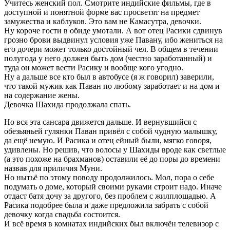
Учитесь женский пол. Смотрите индийские фильмы, где в
доступной и понятной форме вас просветят на предмет
замужества и каблуков. Это вам не Камасутра, девочки.
Ну короче гости в обиде умотали. А вот отец Расики сдвинув
грозно брови выдвинул условия уже Павану, ибо жениться на
его дочери может только достойный чел. В общем в течении
полугода у него должен быть дом (честно заработанный) и
туда он может вести Расику и вообще кого угодно.
Ну а дальше все кто был в автобусе (я ж говорил) заверили,
что такой мужик как Паван по любому заработает и на дом и
на содержание жены.
Девочка Шахида продолжала спать.
Но вся эта сансара движется дальше. И вернувшийся с
обезьяньей гулянки Паван привёл с собой чудную малышку,
да ещё немую. И Расика и отец ейный были, мягко говоря,
удивлены. Но решив, что волосы у Шахиды вроде как светлые
(а это похоже на брахманов) оставили её до поры до времени
назвав для приличия Муни.
Но нытьё по этому поводу продолжилось. Мол, пора о себе
подумать о доме, который своими руками строит надо. Иначе
отдаст батя дочу за другого, без проблем с жилплощадью. А
Расика подобрее была и даже предложила забрать с собой
девочку когда свадьба состоится.
И всё время в комнатах индийских был включён телевизор с