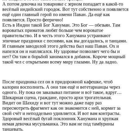
А потом девочка на товарняке с зерном попадает в какой-то
весёлый индийский городок. Вот тут собственно и появляется
ещё один главный герой по имени Паван. Да ещё как
появляется. Просто феерично!
Есть в Индии такой Бог Хануман. Это Бог — обезьян. Там
вороватых приматов любят больше чем вороватое
правительство. И в честь этого Ханумана устраивают
эпичные праздники с песнями, как вы догадались, и танцами.
И главным заводилой этого действа был наш Паван. Ох и
напелся он и наплясался. Ну здоровье позволяет чего бы и
нет? Он там и борьбой занимался в добавок. Короче мощный
такой чел с открытыми всему миру глазами. Ну да ладно.
После праздника сел он в придорожной кафешке, чтоб
калории восполнить. А они там ещё и вегетарианцы через
одного. Ну пока он заказывал питание и всё такое, вдруг…
Шикарная сцена, граждане, просто архи трогательная.
Видит он Шахиду и вот тут можно даже пару раз
пересмотреть фрагмент как он знакомится с ней, кормит за
свой счёт и неподдельно удивляется. И вот вам контрасты.
Здоровый весёлый бугай поклонник Ханумана и хрупкая
немая девочка мусульманка. Это вам не под тамбурины
танцевать.