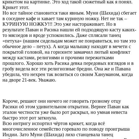
крикетом на картинке. Это ход такой сюжетный как я понял.
Крикет этот.
Но все тайное становится таки явным. Муни (Шахида) сбегает
в соседнее кафе и хавает там куриную ножку. Нет не так –
КУРИНУЮ НОЖКУ!!! Это уже настораживает. Но в
результате Паван и Расика нашли ей подходящую касту каких-
то мясоедов и вроде успокоились. Даже сплясали танец
«петуха» (нашим сидельцам может не понравиться, но там это
обычное дело – петух). А когда малышку находят в мечети с
покрытой головой, на горизонте замаячил лютый конфликт
между кастами, религиями и прочими пережитками
прошлого. Хорошо хоть Расика девка передовых взглядов и в
гробу видела все эти религиозные бредни. Она же и Павана
убедила, что нехрен так возиться со своим Хануманом, когда
на дворе 21-век. Уважаю.
Короче, решают они ничего не говорить грозному отцу
Расики об этом удивительном открытии. Вернее Паван как
эталон честности уже было рот раскрыл, но умная невеста
быстро этот рот заткнула.
Всю интригу испортил чёртов крикет, когда всё
многочисленное семейство горевало по поводу проигрыша
Индии. Зато Муни (Шахида) лихо станцевала танец