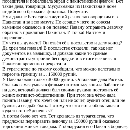
победителя и поцеловала экран с пакистанским флагом. Вот
такие дела, товарищи. Мусульманка из Пакистана в доме
индийского брахмана фанатика. Получите.
Ну а дальше Батя сделал жуткий разнос заговорщикам и за
Пакистан и за всю мазуту. Но сердце у него не совсем
каменное оказалось и он повелел Павану отправить девочку
обратно в проклятый Пакистан. И точка! На этом и
порешили.
Ну что вы думаете? Он отвёл её в посольство и делу конец?
Да хрен там плавал! В посольстве отказали, так как нет
документов на малышку. В добавок какие-то сраные
демонстранты устроили беспорядки и в итоге все визы в
Пакистан временно прекратили.
В турагенстве по тихому сообщили, что можно нелегально
пересечь границу за… 150000 рупий.
У Павана было только 30000 рупий. Остальные дала Расика.
Она как самая умная в фильме потихоньку копила баблосики
на дом, который должен был своими руками построить её
жених активист-общественник. При этом она чётко дала
понять Павану, что хочет он или не хочет, буянит отец или не
буянит, а свадьбе быть. Потому что это вот любовь такая и
куда ты от неё денешься?
А потом было вот что. Тот крендель из турагенства, что
предложил переправить девочку за 150000 рупий оказался
торговцем живым товаром. И обнаружил его Паван в борделе,