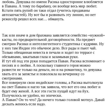
любовь. Девушка по имени Расика односторонне влюбляется
в Павана. А тому по барабану, он вообще весь мир любит.
Кстати пять рупий он таки отдал (учитесь продаваны
автозапчастей). Ну вот бы и развивать эту линию, но нет
режиссёр решил всех нае… обмануть.
Так или иначе в дом брахмана заявляется семейство «нужной»
касты, по предварительной договорённости. На предмет
смотрин Расики и интеллигентного студентика с кудрями. Ну
у них там Индии это обычное дело. Все рады и пьют чай.
Только обещанная невеста в печали и ходит по террасе с
обезьянами, закатывая глаза и заламывая руки.
И тут ей под эти руки попадается Паван. Расика вспоминает о
песнях и о любви. А поскольку главного героя можно
развести не только на деньги, но и на романтику, то девушка
хвать его за запястье и поволокла на вечеринку со
смотринами.
Все повернули свои индийские головы, а Расика вытолкнула
на свет Павана и нагло так заявила, что вот его она любит и
будет ему женой. А все эти гости пущай идут на йух.
Получилось не удобно, но эпически.
А Паван? Он то что? Да ничего только головой мотнул. Давай
дескать женюсь если надо.