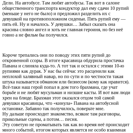
Дели. На автобусе. Там любят автобусы. Так вот в салоне
общественного транспорта кондуктор дал ему сдачи 10 рупий
(меньше у него не было) и предложил разделить их с
девушкой на противоположном сиденьи. Пять рупий ему —
пять ей. Ну и началось. У девушки… Забыл сказать она
красива словно ангел и хоть не главная героиня, но без неё
говно а не фильм бы получился.
Короче трепались они по поводу этих пяти рупий до
откровенной ссоры. В итоге красавица обдурила простачка
Павана и слиняла куда-то. А тот так и остался с этими 10-ю
рупиями как дурак. У нас бы сейчас это расценили как
неплохой халявный навар, но по сути и по честности такая
штука называется обманом или бизнесом (кому как нравится).
Всё-таки наш герой попал в дом того брахмана, где учат
борьбе и не любят мусульман и низшие касты. И вот вам люди
хрен на блюде. Брахман этот оказался отцом той самой
девушки красавицы, что «кинула» Павана на автобусной
остановке. Забавно так получилось, поверьте мне.
Ну дальше происходит знакомство, всякие там разговоры,
прикольные сцены, а потом… песня.
Эту советую не проматывать так как во время неё происходит
много событий, итогом которых является не особо взаимная