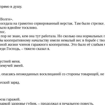
 прямо в душу.
«Волги».
 оседала на грамотно сервированный верстак. Там были стрелки 
было вдвойне тоскливо.
лос.
их пор не знаю, кем она тут работала. Но сколько она нормальных
ы кооперативному начальству имели немалый вес в борьбе с тво
ной жизни членов гаражного кооператива. Это было её слабым м
еди Господь, – тяжело сказал я.
рустней меня.
ремучей змеей.
л, опасаясь неожиданных восклицаний со стороны товарищей, не 
еский заряд.
роза гаражей.
сваркой здоровье губим, – продолжал я печальную повесть.