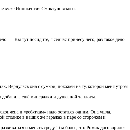
 я не хуже Иннокентия Смоктуновского.
о. — Вы тут посидите, я сейчас принесу чего, раз такое дело.
ак. Вернулась она с сумкой, похожей на ту, которой меня утром
ра добавила ещё минералки и душевной теплоты.
.
закончена и «ребяткам» надо остаться одним. Она ушла,
мой стоянке в наших же гаражах в паре со сторожем и
азвиваться и менять среду. Тем более, что Ромик договорился