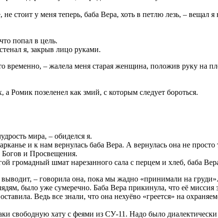
 не стоит у меня теперь, баба Вера, хоть в петлю лезь, – вещал
что попал в цель.
стенал я, закрыв лицо руками.
то временно, – жалела меня старая женщина, положив руку на плеч
, а Ромик позеленел как змий, с которым следует бороться.
удрость мира, – обиделся я.
канье и к нам вернулась баба Вера. А вернулась она не просто т
ы Богов и Просвещения.
гой громадный шмат нарезанного сала с перцем и хлеб, баба Ве
 выводит, – говорила она, пока мы жадно «принимали на груди»
ядям, было уже сумеречно. Баба Вера прикинула, что её миссия 
оставила. Ведь все знали, что она нехуёво «греется» на охраняе
ки свободную хату с феями из СУ-11. Надо было диалектически р