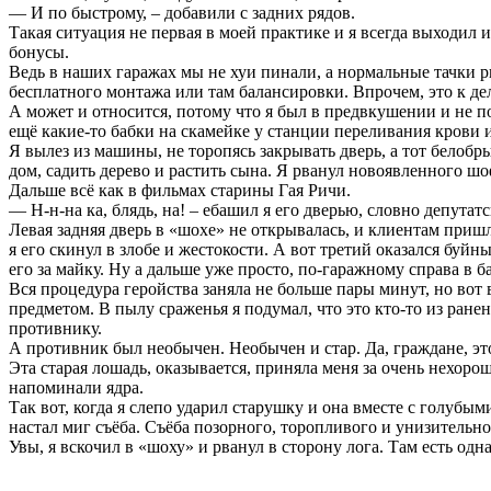
— И по быстрому, – добавили с задних рядов.
Такая ситуация не первая в моей практике и я всегда выходил
бонусы.
Ведь в наших гаражах мы не хуи пинали, а нормальные тачки 
бесплатного монтажа или там балансировки. Впрочем, это к дел
А может и относится, потому что я был в предвкушении и не п
ещё какие-то бабки на скамейке у станции переливания крови и
Я вылез из машины, не торопясь закрывать дверь, а тот белобры
дом, садить дерево и растить сына. Я рванул новоявленного шо
Дальше всё как в фильмах старины Гая Ричи.
— Н-н-на ка, блядь, на! – ебашил я его дверью, словно депутат
Левая задняя дверь в «шохе» не открывалась, и клиентам пришл
я его скинул в злобе и жестокости. А вот третий оказался буй
его за майку. Ну а дальше уже просто, по-гаражному справа в 
Вся процедура геройства заняла не больше пары минут, но вот 
предметом. В пылу сраженья я подумал, что это кто-то из ране
противнику.
А противник был необычен. Необычен и стар. Да, граждане, это
Эта старая лошадь, оказывается, приняла меня за очень нехор
напоминали ядра.
Так вот, когда я слепо ударил старушку и она вместе с голубым
настал миг съёба. Съёба позорного, торопливого и унизительно
Увы, я вскочил в «шоху» и рванул в сторону лога. Там есть одн