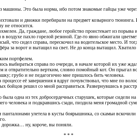
 из машины. Это была норма, ибо потом знакомые гайцы уже чер
рихтовали и движки перебирали на предмет козырного тюнинга. 
у не относится.
охмелен. Да, граждане, любое геройство проистекает из порыва 
 в воздухе пахло горелой резиной. Где-то явно обжигали цветмет
сый, что сидел справа, перескочил на водительское место. И тогда
фёра за ворот и вытащил на свет. Не до конца вытащил. Хватило
ским портфелем.
ось выбираться справа по очереди, в начале которой их уже ждал
ным и отвратительно вертким, словно помойный кот. Он прыгал во
башку; грубо и не педагогично мне пришлось бить человека.
в процессе её завершения я вдруг почувствовал, что мне по вол
ных бойцов решил со мной расправиться. Развернувшись в расстр
 была одна из тех добросердечных старушек, которые сидели на 
ошего человека и подкравшись сзади, пиздила меня громадной с
и панталонами улетела в кусты боярышника, со скамьи вскочили е
го.
а дорожка… ну, короче, вы поняли.
* * *