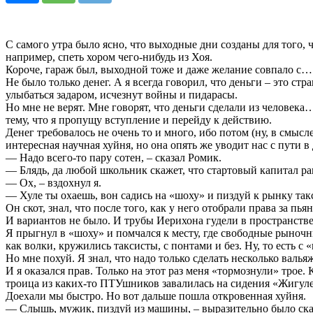
С самого утра было ясно, что выходные дни созданы для того, 
например, спеть хором чего-нибудь из Хоя.
Короче, гараж был, выходной тоже и даже желание совпало с… Н
Не было только денег. А я всегда говорил, что деньги – это с
улыбаться задаром, исчезнут войны и пидарасы.
Но мне не верят. Мне говорят, что деньги сделали из человека…
тему, что я пропущу вступление и перейду к действию.
Денег требовалось не очень то и много, ибо потом (ну, в смыс
интересная научная хуйня, но она опять же уводит нас с пути 
— Надо всего-то пару сотен, – сказал Ромик.
— Блядь, да любой школьник скажет, что стартовый капитал ра
— Ох, – вздохнул я.
— Хуле ты охаешь, вон садись на «шоху» и пиздуй к рынку такс
Он скот, знал, что после того, как у него отобрали права за пь
И вариантов не было. И трубы Иерихона гудели в пространстве, 
Я прыгнул в «шоху» и помчался к месту, где свободные рыноч
как волки, кружились таксисты, с понтами и без. Ну, то есть
Но мне похуй. Я знал, что надо только сделать несколько вал
И я оказался прав. Только на этот раз меня «тормознули» трое.
троица из каких-то ПТУшников завалилась на сидения «Жигулей
Доехали мы быстро. Но вот дальше пошла откровенная хуйня.
— Слышь, мужик, пиздуй из машины, – выразительно было ска