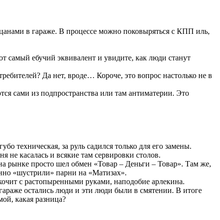
пацанами в гараже. В процессе можно поковыряться с КПП иль,
тот самый ебучий эквивалент и увидите, как люди станут
отребителей? Да нет, вроде… Короче, это вопрос настолько не в
ются сами из подпространства или там антиматерии. Это
губо техническая, за руль садился только для его замены.
ня не касалась и всякие там сервировки столов.
а рынке просто шел обмен «Товар – Деньги – Товар». Там же,
енно «шустрили» парни на «Матизах».
ыскочит с растопыренными руками, наподобие арлекина.
в гараже остались люди и эти люди были в смятении. В итоге
мой, какая разница?