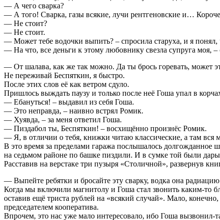
— А чего сварка?
— А того! Сварка, газы всякие, лучи рентгеновские и… Короче,
— Не стоит?
— Не стоит.
— Может тебе водочки выпить? – спросила старуха, и я понял, 
— На что, все деньги к этому любовнику свезла супруга моя, – 
— От шалава, как же так можно. Да ты брось горевать, может э
Не переживай Беспяткин, я быстро.
После этих слов её как ветром сдуло.
Пришлось выждать паузу и только после неё Гоша упал в корчах
— Ебануться! – выдавил из себя Гоша.
— Это неправда, – наивно встрял Ромик.
— Хуявда, – за меня ответил Гоша.
— Пиздабол ты, Беспяткин! – восхищённо произнёс Ромик.
— Я, в отличии о тебя, книжки читаю классические, а там вся м
В это время за пределами гаража послышалось долгожданное шар
на седьмом районе по башке пиздили. И в сумке той были дар
Расставив на верстаке три пузыря «Столичной», развернув кни
— Выпейте ребятки и бросайте эту сварку, водка она радиацию
Когда мы включили магнитолу и Гоша стал звонить каким-то бл
оставив ещё триста рублей на «всякий случай». Мало, конечно, 
председателем кооператива.
Впрочем, это нас уже мало интересовало, ибо Гоша вызвонил-та