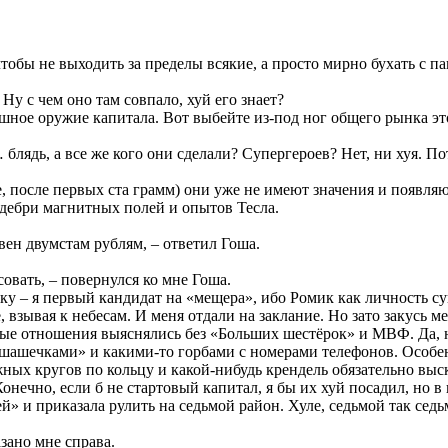
чтобы не выходить за пределы всякие, а просто мирно бухать с 
у с чем оно там совпало, хуй его знает?
трашное оружие капитала. Вот выбейте из-под ног общего рынка э
 блядь, а все же кого они сделали? Супергероев? Нет, ни хуя. П
ле, после первых ста грамм) они уже не имеют значения и появля
в дебри магнитных полей и опытов Тесла.
вен двумстам рублям, – ответил Гоша.
овать, – повернулся ко мне Гоша.
янку – я первый кандидат на «мещера», ибо Ромик как личность су
взывая к небесам. И меня отдали на заклание. Но зато закусь ме
ные отношения выяснялись без «Больших шестёрок» и МВФ. Да, н
 с «шашечками» и какими-то горбами с номерами телефонов. Особ
ьяжных кругов по кольцу и какой-нибудь крендель обязательно в
 Конечно, если б не стартовый капитал, я бы их хуй посадил, но 
» и приказала рулить на седьмой район. Хуле, седьмой так седь
зано мне справа.