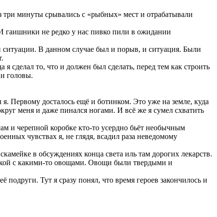
ез три минуты срывались с «рыбных» мест и отрабатывали
И гаишники не редко у нас пивко пили в ожидании
и ситуации. В данном случае был и порыв, и ситуация. Были
.
 я сделал то, что и должен был сделать, перед тем как строить
 и головы.
 я. Первому досталось ещё и ботинком. Это уже на земле, куда
круг меня и даже пинался ногами. И всё же я сумел схватить
осам и черепной коробке кто-то усердно бьёт необычным
оенных чувствах я, не глядя, всадил раза неведомому
скамейке в обсуждениях конца света иль там дорогих лекарств.
умкой с какими-то овощами. Овощи были твердыми и
ё подруги. Тут я сразу понял, что время героев закончилось и