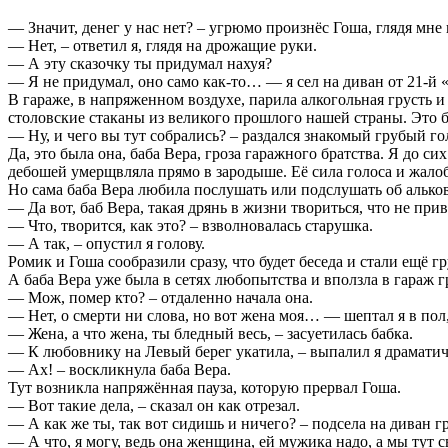
— Значит, денег у нас нет? – угрюмо произнёс Гоша, глядя мне
— Нет, – ответил я, глядя на дрожащие руки.
— А эту сказочку ты придумал нахуя?
— Я не придумал, оно само как-то… — я сел на диван от 21-й 
В гараже, в напряженном воздухе, парила алкогольная грусть и
столовские стаканы из великого прошлого нашей страны. Это 
— Ну, и чего вы тут собрались? – раздался знакомый грубый го
Да, это была она, баба Вера, гроза гаражного братства. Я до с
дебошей умерщвляла прямо в зародыше. Её сила голоса и жалоб
Но сама баба Вера любила послушать или подслушать об альков
— Да вот, баб Вера, такая дрянь в жизни твориться, что не прив
— Что, творится, как это? – взволновалась старушка.
— А так, – опустил я голову.
Ромик и Гоша сообразили сразу, что будет беседа и стали ещё г
А баба Вера уже была в сетях любопытства и вползла в гараж г
— Мож, помер кто? – отдаленно начала она.
— Нет, о смерти ни слова, но вот жена моя… — шептал я в по
— Жена, а что жена, ты бледный весь, – засуетилась бабка.
— К любовнику на Левый берег укатила, – выпалил я драматич
— Ах! – воскликнула баба Вера.
Тут возникла напряжённая пауза, которую прервал Гоша.
— Вот такие дела, – сказал он как отрезал.
— А как же ты, так вот сидишь и ничего? – подсела на диван г
— А что, я могу, ведь она женщина, ей мужика надо, а мы тут 