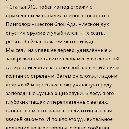
– Статья 313, побег из под стражи с
применением насилия и иного коварства.
Приговор – шестой блок Ада, – лесной дух
опустил оружие и улыбнулся. – Не ссать,
ребята. Сейчас пожрём чего-нибудь.
Мы сели на упавшее дерево, удивлённые и
завороженные такими словами. А козлоногий
сатир прислонил к сосне свой зловещий лук и
колчан со стрелами. Затем он сложил ладони
лодочкой и произвёл в окружающую среду
заповедные булькающие звуки. В лесу, в его
глубоких чащах и переплетённых ветвях,
словно эхом, отозвались то ли птицы, то ли
зверьё какое-то. И пошло это удивительное
волнение во все стороны, словно сообщая