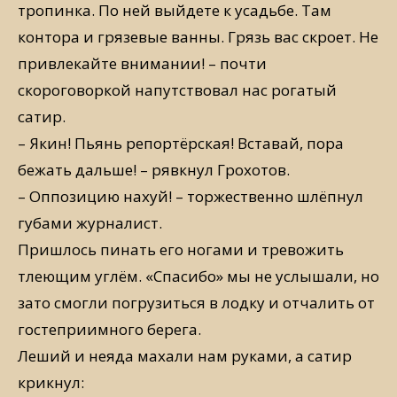
тропинка. По ней выйдете к усадьбе. Там
контора и грязевые ванны. Грязь вас скроет. Не
привлекайте внимании! – почти
скороговоркой напутствовал нас рогатый
сатир.
– Якин! Пьянь репортёрская! Вставай, пора
бежать дальше! – рявкнул Грохотов.
– Оппозицию нахуй! – торжественно шлёпнул
губами журналист.
Пришлось пинать его ногами и тревожить
тлеющим углём. «Спасибо» мы не услышали, но
зато смогли погрузиться в лодку и отчалить от
гостеприимного берега.
Леший и неяда махали нам руками, а сатир
крикнул: