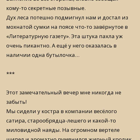
кому-то секретные позывные.
Дух леса потешно подмигнул нам и достал из
мохнатой сумки на поясе что-то завёрнутое в
«Литературную газету». Эта штука пахла уж
очень пикантно. А ещё у него оказалась в
наличии одна бутылочка…
***
Этот замечательный вечер мне никогда не
забыть!
Мы сидели у костра в компании весёлого
сатира, старообрядца-лешего и какой-то
миловидной наяды. На огромном вертеле
шипел и ароматно румянился жирный кролик.