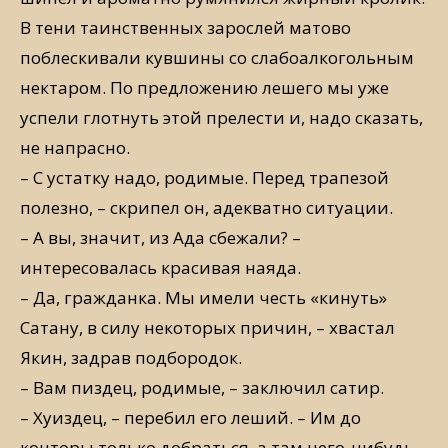
В тени таинственных зарослей матово
поблескивали кувшины со слабоалкогольным
нектаром. По предложению лешего мы уже
успели глотнуть этой прелести и, надо сказать,
не напрасно.
– С устатку надо, родимые. Перед трапезой
полезно, – скрипел он, адекватно ситуации.
– А вы, значит, из Ада сбежали? –
интересовалась красивая наяда.
– Да, гражданка. Мы имели честь «кинуть»
Сатану, в силу некоторых причин, – хвастал
Якин, задрав подбородок.
– Вам пиздец, родимые, – заключил сатир.
– Хуиздец, – перебил его леший. – Им до
конторы только добраться, а там чего-нибудь