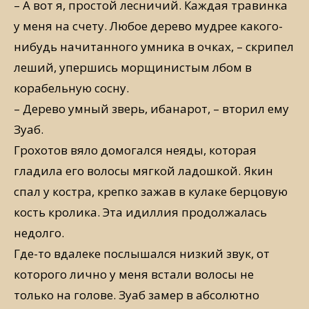
– А вот я, простой лесничий. Каждая травинка
у меня на счету. Любое дерево мудрее какого-
нибудь начитанного умника в очках, – скрипел
леший, упершись морщинистым лбом в
корабельную сосну.
– Дерево умный зверь, ибанарот, – вторил ему
Зуаб.
Грохотов вяло домогался неяды, которая
гладила его волосы мягкой ладошкой. Якин
спал у костра, крепко зажав в кулаке берцовую
кость кролика. Эта идиллия продолжалась
недолго.
Где-то вдалеке послышался низкий звук, от
которого лично у меня встали волосы не
только на голове. Зуаб замер в абсолютно