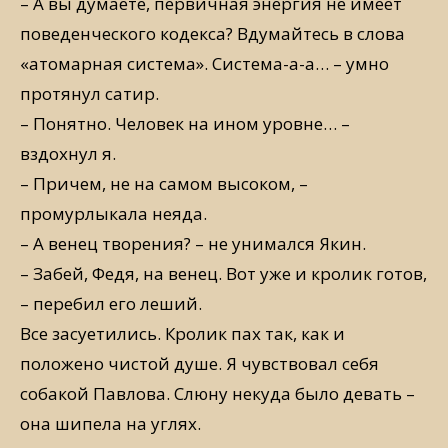
– А вы думаете, первичная энергия не имеет
поведенческого кодекса? Вдумайтесь в слова
«атомарная система». Система-а-а… – умно
протянул сатир.
– Понятно. Человек на ином уровне… –
вздохнул я.
– Причем, не на самом высоком, –
промурлыкала неяда.
– А венец творения? – не унимался Якин.
– Забей, Федя, на венец. Вот уже и кролик готов,
– перебил его леший.
Все засуетились. Кролик пах так, как и
положено чистой душе. Я чувствовал себя
собакой Павлова. Слюну некуда было девать –
она шипела на углях.